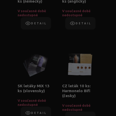
ks (německy)
ks (anglicky)
V současné době
V současné době
nedostupné
nedostupné
DETAIL
DETAIL
SK letáky MIX 13
CZ leták 10 ks:
ks (slovensky)
Harmonelo Bifi
(česky)
V současné době
nedostupné
V současné době
nedostupné
DETAIL