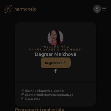
PŘEJEME VÁM
NAKUPOVÁNÍ S HARMONIÍ
Dagmar Mnichová
Registrace
Horní Bojanovice, Česko
dagmarmnichova@seznam.cz
603253635
Propagační materiály