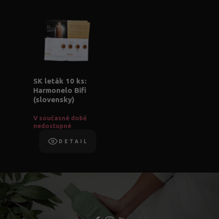
SK leták 10 ks:
Harmonelo Bifi
(slovensky)
V současné době
nedostupné
DETAIL