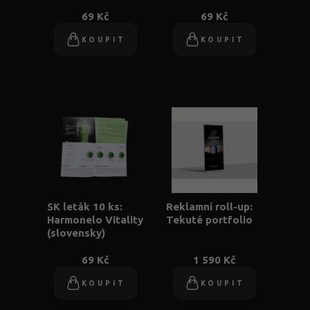
69 Kč
69 Kč
KOUPIT
KOUPIT
SK leták 10 ks:
Reklamní roll-up:
Harmonelo Vitality
Tekuté portfolio
(slovensky)
69 Kč
1 590 Kč
KOUPIT
KOUPIT