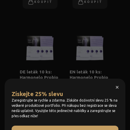
KOUPIT
KOUPIT
DE leták 10 ks:
EN leták 10 ks:
Harmonelo Probio
Harmonelo Probio
(německy)
(anglicky)
×
Získejte 25% slevu
69 Kč
69 Kč
Zaregistrujte se rychle a zdarma. Získáte doživotní slevu 25 % na
KOUPIT
KOUPIT
veškeré produktové portfolio. Při nákupu bez registrace se sleva
nedá uplatnit. Využijte této jedinečné nabídky a zaregistrujte se
přes odkaz níže!